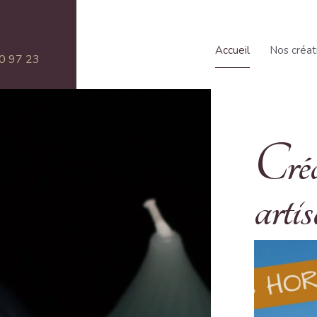
Accueil
Nos créat
0 97 23
Créa
arti