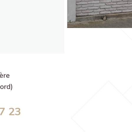
lère
ord)
7 23